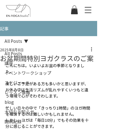
記事
All Posts
2025年8月8日
All Posts
お盆期間特別ヨガクラスのご案
講座
こんにちは。いよいよお盆の季節となりまし
た。
イベントワークショップ
スケジュール
楽しいご予定がある方も多いかと思いますが、
お休み中は生活リズムが乱れやすくいつもと違
レッスン情報
う環境で心がそわそわします。
blog
忙しい日々の中で「きっちり1時間」のヨガ時間
大切なお知らせ
を確保するのは難しいかもしれません。
しかし、ヨガは「毎日10分」でもその効果を十
闘病記録
分に感じることができます。