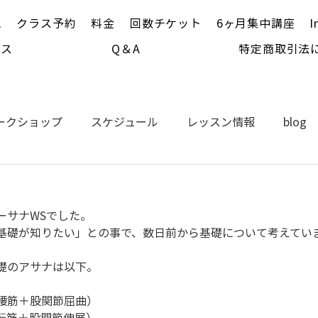
ム
クラス予約
料金
回数チケット
6ヶ月集中講座
I
セス
Q＆A
特定商取引法
ークショップ
スケジュール
レッスン情報
blog
ト
ーサナWSでした。
基礎が知りたい」との事で、数日前から基礎について考えてい
礎のアサナは以下。
腰筋＋股関節屈曲）
転筋＋股関節伸展）