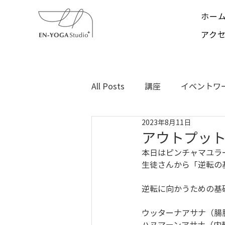
ホー
アク
All Posts
講座
イベントワ
2023年8月11日
闘病記録
アウトプッ
本日はピンチャマユラ
生徒さんから「逆転の
逆転に向かうための基
ウッターナアサナ（腸
ハヌマーンアサナ（内