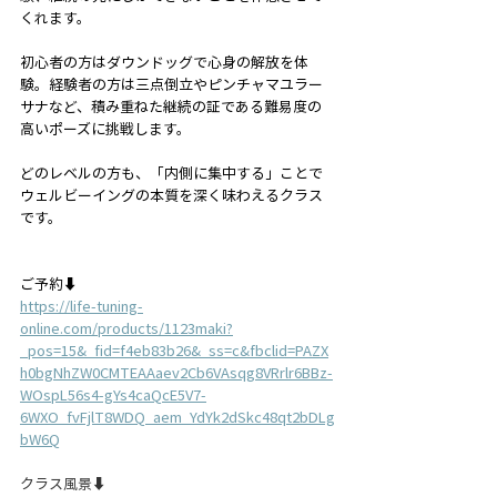
くれます。
初心者の方はダウンドッグで心身の解放を体
験。経験者の方は三点倒立やピンチャマユラー
サナなど、積み重ねた継続の証である難易度の
高いポーズに挑戦します。
どのレベルの方も、「内側に集中する」ことで
ウェルビーイングの本質を深く味わえるクラス
です。
ご予約⬇️
https://life-tuning-
online.com/products/1123maki?
_pos=15&_fid=f4eb83b26&_ss=c&fbclid=PAZX
h0bgNhZW0CMTEAAaev2Cb6VAsqg8VRrlr6BBz-
WOspL56s4-gYs4caQcE5V7-
6WXO_fvFjlT8WDQ_aem_YdYk2dSkc48qt2bDLg
bW6Q
クラス風景⬇️