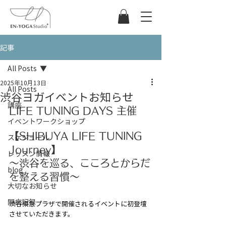
記事
All Posts
2025年10月13日
All Posts
渋谷ヨガイベントお知らせ
講座
LIFE TUNING DAYS 主催
イベントワークショップ
【SHIBUYA LIFE TUNING 
スケジュール
Journey】
レッスン情報
〜渋谷を巡る、こころとからだ
blog
を整える習慣〜
大切なお知らせ
闘病記録
渋谷東急プラザで開催されるイベントに初登壇
させていただきます。