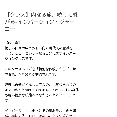
【クラス】内なる旅、続けて繋
がる-インバージョン・ジャー
ニー
【内　容】
忙しい⽇々の中で外側へ向く現代人の意識を
「今、ここ」という内なる⾃分に戻すインバー
ジョンクラスです。
このクラスはヨガを「特別な体験」から「⽇常
の習慣」へと変える継続の旅です。
経続は⾃分がどんな人間なのかに気づきありの
ままの私へと繋げてくれます。それは、心も身体
も軽い健康な状態へつながることとイコールで
す。
インバージョンはまさにその積み重ねてきた経
験、継続の先にしかできないことを体感させて