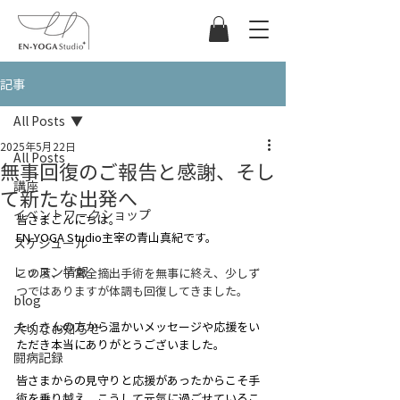
記事
All Posts
2025年5月22日
All Posts
無事回復のご報告と感謝、そし
講座
て新たな出発へ
イベントワークショップ
皆さまこんにちは。
EN-YOGA Studio主宰の青山真紀です。
スケジュール
レッスン情報
この度、子宮全摘出手術を無事に終え、少しず
つではありますが体調も回復してきました。
blog
たくさんの方から温かいメッセージや応援をい
大切なお知らせ
ただき本当にありがとうございました。
闘病記録
皆さまからの見守りと応援があったからこそ手
術を乗り越え、こうして元気に過ごせているこ