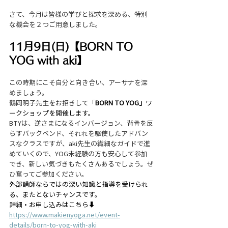
さて、今月は皆様の学びと探求を深める、特別
な機会を２つご用意しました。
11月9日(日)【BORN TO 
YOG with aki】
この時期にこそ自分と向き合い、アーサナを深
めましょう。
鶴岡明子先生をお招きして「
BORN TO YOG」
ワ
ークショップを開催します。
BTYは、逆さまになるインバージョン、背骨を反
らすバックベンド、それれを駆使したアドバン
スなクラスですが、aki先生の繊細なガイドで進
めていくので、YOG未経験の方も安心して参加
でき、新しい気づきもたくさんあるでしょう。ぜ
ひ奮ってご参加ください。
外部講師ならではの深い知識と指導を受けられ
る、またとないチャンスです。
詳細・お申し込みはこちら⬇️
https://www.makienyoga.net/event-
details/born-to-yog-with-aki