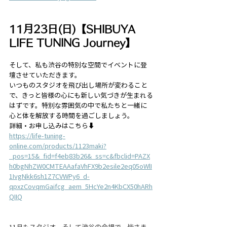
11月23日(日)【SHIBUYA 
LIFE TUNING Journey】
そして、私も渋谷の特別な空間でイベントに登
壇させていただきます。
いつものスタジオを飛び出し場所が変わること
で、きっと皆様の心にも新しい気づきが生まれる
はずです。特別な雰囲気の中で私たちと一緒に
心と体を解放する時間を過ごしましょう。
詳細・お申し込みはこちら⬇️
https://life-tuning-
online.com/products/1123maki?
_pos=15&_fid=f4eb83b26&_ss=c&fbclid=PAZX
h0bgNhZW0CMTEAAafaVhFX9b2esile2eq05oWlI
1IvgNkk6sh1Z7CVWPy6_d-
qpxzCovqmGaifcg_aem_5HcYe2n4KbCX50hARh
QIIQ
11月もスタジオ、そして渋谷の会場で、皆さま