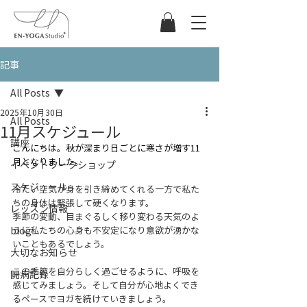
記事
All Posts
2025年10月30日
All Posts
11月スケジュール
講座
こんにちは。秋が深まり日ごとに寒さが増す11
月となりました。
イベントワークショップ
スケジュール
冷たい空気が身を引き締めてくれる一方で私た
ちの身体は緊張して硬くなります。
レッスン情報
季節の変動、目まぐるしく移り変わる天気のよ
blog
うに私たちの心身も不安定になり意欲が湧かな
いこともあるでしょう。
大切なお知らせ
この季節を自分らしく過ごせるように、呼吸を
闘病記録
感じてみましょう。そして自分が心地よくでき
るペースでヨガを続けていきましょう。