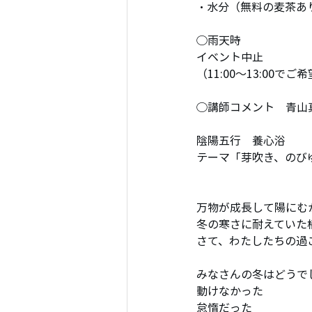
・水分（無料の麦茶あ
◯雨天時
イベント中止
（11:00〜13:00で
◯講師コメント　青山
陰陽五行　養心浴
テーマ「芽吹き、のび
万物が成長して陽にむ
冬の寒さに耐えていた
さて、わたしたちの過
みなさんの冬はどうで
動けなかった
怠惰だった