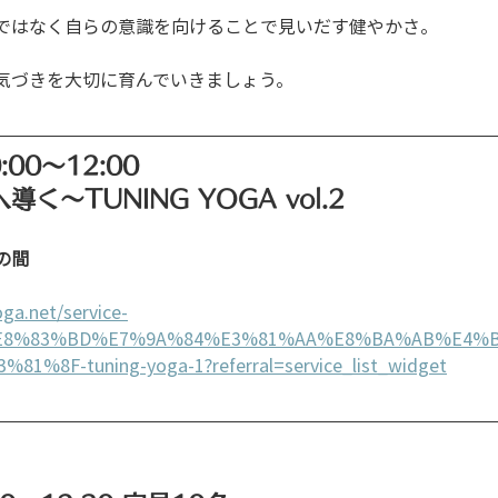
ではなく自らの意識を向けることで見いだす健やかさ。
気づきを大切に育んでいきましょう。
:00〜12:00
く〜TUNING YOGA vol.2
の間
ga.net/service-
%E8%83%BD%E7%9A%84%E3%81%AA%E8%BA%AB%E4%
%8F-tuning-yoga-1?referral=service_list_widget