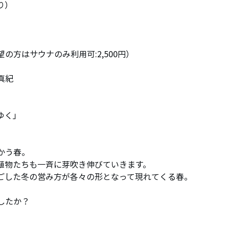
り）
ご希望の方はサウナのみ利用可:2,500円）
真紀
ゆく」
かう春。
植物たちも一斉に芽吹き伸びていきます。
ごした冬の営み方が各々の形となって現れてくる春。
したか？