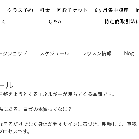
ム
クラス予約
料金
回数チケット
6ヶ月集中講座
I
セス
Q＆A
特定商取引法
ークショップ
スケジュール
レッスン情報
blog
ール
を整えようとするエネルギーが満ちてくる季節です。
先にある、ヨガの本質ってなに？
なぞるだけでなく身体が発すサインに気づき、咀嚼して、真我
プロセスです。