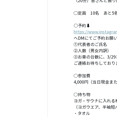
（20分）皆さんと振
◯定員　10名　あと5
○予約⬇︎
https://www.instagr
へDMにてご予約お願
①代表者のご氏名
②人数（男女内訳）
③お車の台数に、3/2
ご連絡お待ちしており
◯参加費
4,000円（当日現金または
◯持ち物
ヨガ・サウナに入れる
（ヨガウエア、半袖短
・タオル