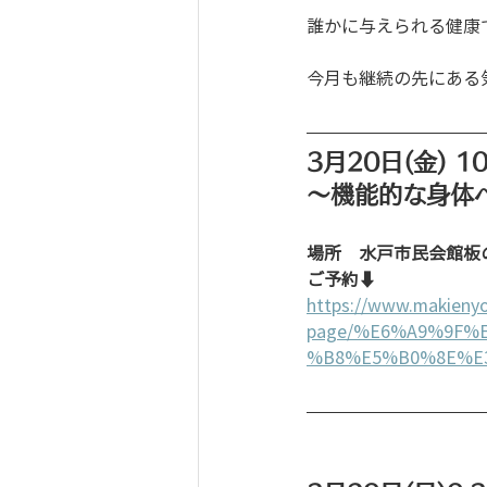
誰かに与えられる健康
今月も継続の先にある
3月20日(金) 10
〜機能的な身体へ導
場所　水戸市民会館板
ご予約⬇︎
https://www.makienyo
page/%E6%A9%9F
%B8%E5%B0%8E%E3%81