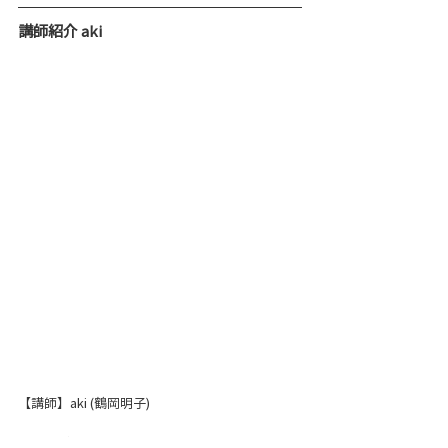
講師紹介 aki
【講師】aki (鶴岡明子)
ハワイ州マウイ島のヨガアカデミーにて、全米