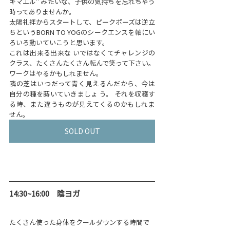
キマエル" みたいな、子供の気持ちを忘れちゃう
時ってありませんか。
太陽礼拝からスタートして、ピークポーズは逆立
ちというBORN TO YOGのシークエンスを軸にい
ろいろ動いていこうと思います。
これは出来る出来な いではなくてチャレンジの
クラス、たくさんたくさん転んで笑って下さい。 
ワークはやるかもしれません。
隣の芝はいつだって青く見えるんだから、今は
自分の種を蒔いていきましょ う。 それを収穫す
る時、また違うものが見えてくるのかもしれま
せん。
SOLD OUT
14:30~16:00　​​陰ヨガ
たくさん使った身体をクールダウンする時間で