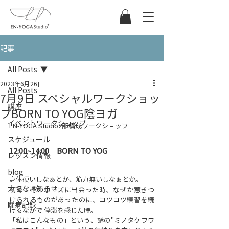
記事
All Posts
2023年6月26日
All Posts
7月9日 スペシャルワークショッ
講座
プBORN TO YOG​陰ヨガ
イベントワークショップ
EN-YOGA Studio2部構成ワークショップ
スケジュール
1​2:00~14:00　​BORN TO YOG
レッスン情報
blog
身体硬いしなぁとか、筋力無いしなぁとか。
大切なお知らせ
初めてそのポーズに出会った時、なぜか惹きつ
けられるものがあったのに、コツコツ練習を続
闘病記録
けるなかで 停滞を感じた時。
「私はこんなもの」という、謎の"ミノタケヲワ