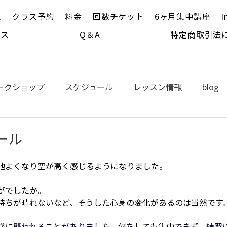
ム
クラス予約
料金
回数チケット
6ヶ月集中講座
I
セス
Q＆A
特定商取引法
ークショップ
スケジュール
レッスン情報
blog
ール
地よくなり空が高く感じるようになりました。
がでしたか。
持ちが晴れないなど、そうした心身の変化があるのは当然です
感に襲われることがありました。何をしても集中できず、練習