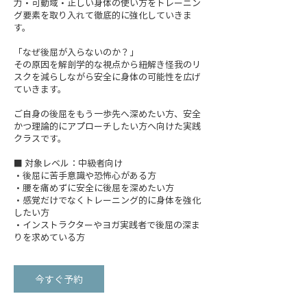
力・可動域・正しい身体の使い方をトレーニン
グ要素を取り入れて徹底的に強化していきま
す。
「なぜ後屈が入らないのか？」
その原因を解剖学的な視点から紐解き怪我のリ
スクを減らしながら安全に身体の可能性を広げ
ていきます。
ご自身の後屈をもう一歩先へ深めたい方、安全
かつ理論的にアプローチしたい方へ向けた実践
クラスです。
■ 対象レベル：中級者向け
・後屈に苦手意識や恐怖心がある方
・腰を痛めずに安全に後屈を深めたい方
・感覚だけでなくトレーニング的に身体を強化
したい方
・インストラクターやヨガ実践者で後屈の深ま
今すぐ予約