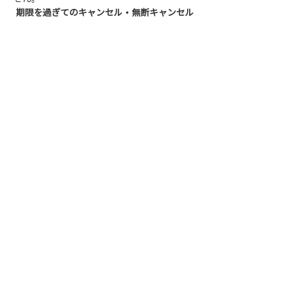
期限を過ぎてのキャンセル・無断キャンセル
直前のご連絡やご連絡のない不参加につきまし
ては、理由を問わず『チケット1回分の消化』
（都度払いの場合はレッスン料100%のお支払
い）とさせていただきます。
2. チケットのご利用について
返金・譲渡の不可
ご購入いただいたチケットの返金、およびご本
人様以外への譲渡・共有はできかねます。
有効期限について
各チケットに設定された有効期限の延長は、い
かなる理由におかれましても承っておりませ
ん。期限内でのご消化をお願いいたします。
3. スタジオ都合による休講
悪天候や災害、講師の事情等によりスタジオ側
から休講とさせていただいた場合キャンセル料
やチケットの消化は発生いたしません。